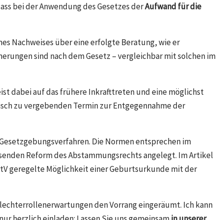
, dass bei der Anwendung des Gesetzes der
Aufwand für die
ines Nachweises über eine erfolgte Beratung, wie er
herungen sind nach dem Gesetz – vergleichbar mit solchen im
st dabei auf das frühere Inkrafttreten und eine möglichst
tisch zu vergebenden Termin zur Entgegennahme der
n im Gesetzgebungsverfahren. Die Normen entsprechen im
senden Reform des Abstammungsrechts angelegt. Im Artikel
PStV geregelte Möglichkeit einer Geburtsurkunde mit der
lechterrollenerwartungen den Vorrang eingeräumt. Ich kann
 nur herzlich einladen: Lassen Sie uns gemeinsam
in unserer