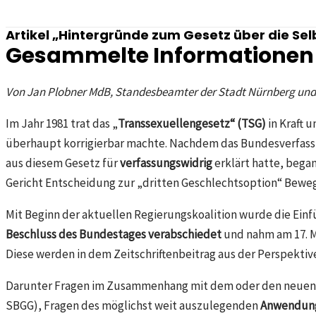
Artikel „Hintergründe zum Gesetz über die Sel
Gesammelte Informationen
Von Jan Plobner MdB, Standesbeamter der Stadt Nürnberg und 
Im Jahr 1981 trat das „
Transsexuellengesetz“ (TSG)
in Kraft 
überhaupt korrigierbar machte. Nachdem das Bundesverfassun
aus diesem Gesetz für
verfassungswidrig
erklärt hatte, bega
Gericht Entscheidung zur „dritten Geschlechtsoption“ Bewe
Mit Beginn der aktuellen Regierungskoalition wurde die Ein
Beschluss des Bundestages verabschiedet
und nahm am 17. Ma
Diese werden in dem Zeitschriftenbeitrag aus der Perspektiv
Darunter Fragen im Zusammenhang mit dem oder den neuen V
SBGG), Fragen des möglichst weit auszulegenden
Anwendung