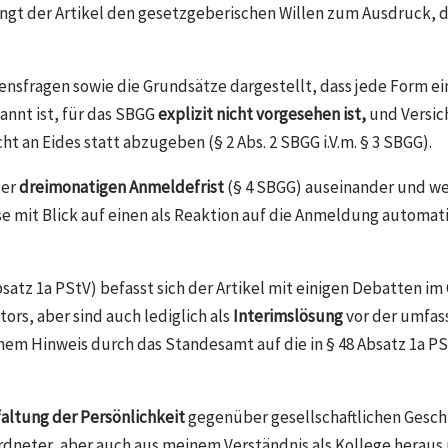
 bringt der Artikel den gesetzgeberischen Willen zum Ausdruck
rensfragen sowie die Grundsätze dargestellt, dass jede Form e
nnt ist, für das SBGG
explizit nicht vorgesehen ist,
und Versic
an Eides statt abzugeben (§ 2 Abs. 2 SBGG i.V.m. § 3 SBGG).
der
dreimonatigen Anmeldefrist
(§ 4 SBGG) auseinander und wei
 mit Blick auf einen als Reaktion auf die Anmeldung automa
 Absatz 1a PStV) befasst sich der Artikel mit einigen Debatte
ors, aber sind auch lediglich als
Interimslösung
vor der umfas
inem Hinweis durch das Standesamt auf die in § 48 Absatz 1a 
altung der Persönlichkeit
gegenüber gesellschaftlichen Gesch
ordneter, aber auch aus meinem Verständnis als Kollege heraus