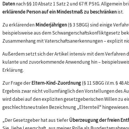
Daten
nach §§ 10 Absatz 1 Satz 2 und 67 ff. PStG. Allgemein
erklärende Person auf ein Mindestmaß
zu beschränken
ist.
Zu erklärenden
Minderjährigen
(§ 3 SBGG) sind einige Verfah
beispielsweise aus dem Schwangerschaftskonfliktgesetz beka
Zusammenhang mit Vaterschaftsanerkennungen – explizit nicht 
Außerdem setzt sich der Artikel intensiv mit dem Verfahren 
kulante und zuvorkommende Anwendung hin – beispielsweise
Erklärung.
Zur Frage der
Eltern-Kind-Zuordnung
(§ 11 SBGG i.V.m. § 48
Ergebnis zwar nicht vollumfänglich den Vorstellungen des Aut
wird dabei auf den expliziten gesetzgeberischen Willen zu e
geschlechtsneutralen Bezeichnung „Elternteil“ hingewiesen.
„Der Gesetzgeber hat aus tiefer
Überzeugung der freien Entf
Sie, liebe Leserschaft, aus meiner Rolle als Bundestagsabge